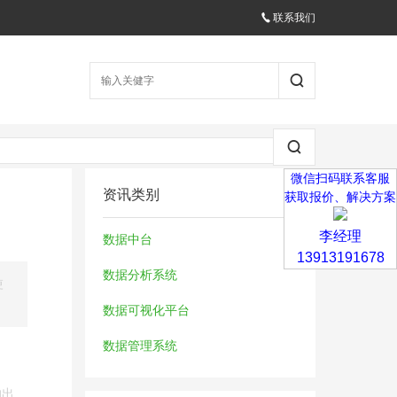
联系我们
微信扫码联系客服
资讯类别
获取报价、解决方案
李经理
数据中台
13913191678
数据分析系统
更
数据可视化平台
数据管理系统
的出