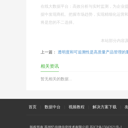
在线大数据平台：高效分析与实时监测，为企业
据中发现商机、把握市场趋势，实现精细化运营
将是您的不二选择。
本站部分内容
上一篇：
透明度和可追溯性是高质量产品管理的
相关资讯
暂无相关的数据...
首页
|
数据中台
|
视频教程
|
解决方案下载
|
版权所有 苏州忆信捷信息技术有限公司
苏ICP备15042621号-1