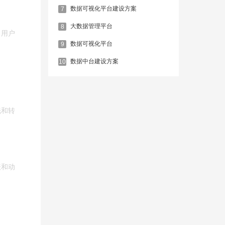
数据可视化平台建设方案
7
大数据管理平台
8
。用户
数据可视化平台
9
数据中台建设方案
10
洗和转
表和动