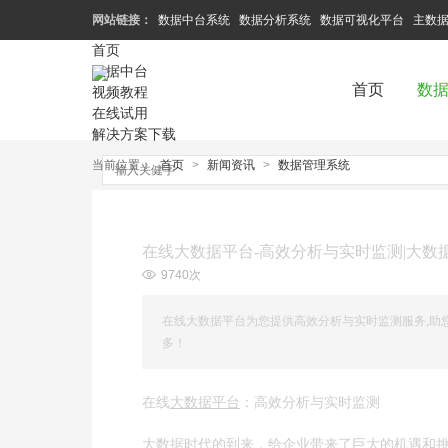
网站链接：
数据中台系统
数据分析系统
数据可视化平台
主数
首页
数据中台
首页
数
视频教程
在线试用
解决方案下载
当前位置：
首页
>
新闻资讯
>
数据管理系统
在线大数据平台-高效分析与实时监测|大数
9740次
在线大数据平台为您提供高效分析与实时监测服务,助
多！
在线
大数据平台
：高效分析与实时监测
大数据时代的到来，给企业带来了巨大的机遇和