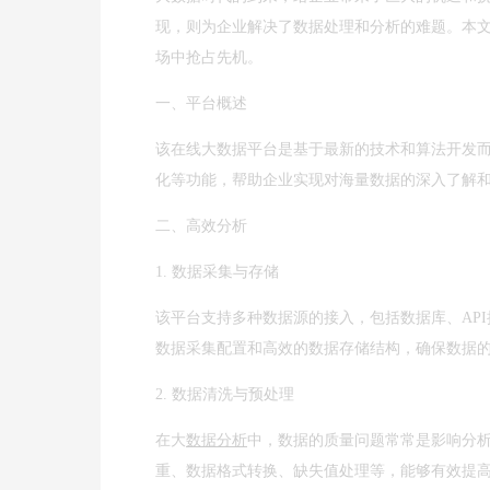
现，则为企业解决了数据处理和分析的难题。本
场中抢占先机。
一、平台概述
该在线大数据平台是基于最新的技术和算法开发
化等功能，帮助企业实现对海量数据的深入了解
二、高效分析
1. 数据采集与存储
该平台支持多种数据源的接入，包括数据库、AP
数据采集配置和高效的数据存储结构，确保数据
2. 数据清洗与预处理
在大
数据分析
中，数据的质量问题常常是影响分
重、数据格式转换、缺失值处理等，能够有效提